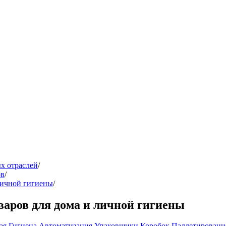
х отраслей
/
ов
/
личной гигиены
/
аров для дома и личной гигиены
ая Гигиена
Автоматизация
Упаковщики Коробок
Паллетирован