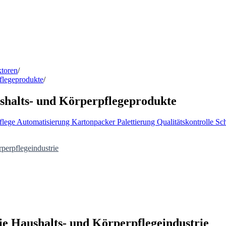
ktoren
/
flegeprodukte
/
shalts- und Körperpflegeprodukte
flege
Automatisierung
Kartonpacker
Palettierung
Qualitätskontrolle
Sch
perpflegeindustrie
ie Haushalts- und Körperpflegeindustrie