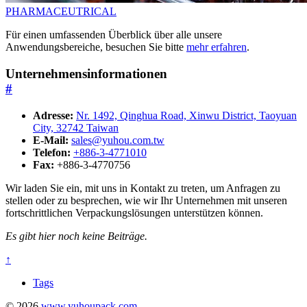
PHARMACEUTRICAL
Für einen umfassenden Überblick über alle unsere
Anwendungsbereiche, besuchen Sie bitte
mehr erfahren
.
Unternehmensinformationen
#
Adresse:
Nr. 1492, Qinghua Road, Xinwu District, Taoyuan
City, 32742 Taiwan
E-Mail:
sales@yuhou.com.tw
Telefon:
+886-3-4771010
Fax:
+886-3-4770756
Wir laden Sie ein, mit uns in Kontakt zu treten, um Anfragen zu
stellen oder zu besprechen, wie wir Ihr Unternehmen mit unseren
fortschrittlichen Verpackungslösungen unterstützen können.
Es gibt hier noch keine Beiträge.
↑
Tags
© 2026
www.yuhoupack.com