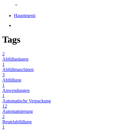
Hauptmenü
Tags
2
Abfüllanlagen
1
Abfüllmaschinen
3
Abfüllung
1
Anwendungen
1
Automatische Verpackung
12
Automatisierung
2
Beutelabfüllung
1