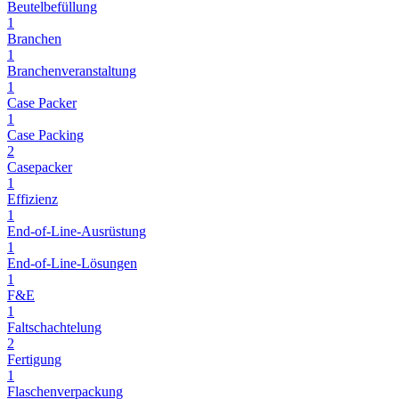
Beutelbefüllung
1
Branchen
1
Branchenveranstaltung
1
Case Packer
1
Case Packing
2
Casepacker
1
Effizienz
1
End-of-Line-Ausrüstung
1
End-of-Line-Lösungen
1
F&E
1
Faltschachtelung
2
Fertigung
1
Flaschenverpackung