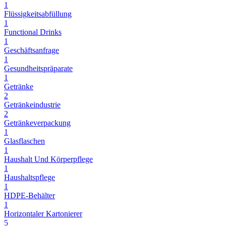
1
Flüssigkeitsabfüllung
1
Functional Drinks
1
Geschäftsanfrage
1
Gesundheitspräparate
1
Getränke
2
Getränkeindustrie
2
Getränkeverpackung
1
Glasflaschen
1
Haushalt Und Körperpflege
1
Haushaltspflege
1
HDPE-Behälter
1
Horizontaler Kartonierer
5