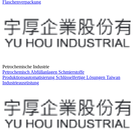
Flaschenverpackung
Petrochemische Industrie
Petrochemisch
Abfüllanlagen
Schmierstoffe
Produktionsautomatisierung
Schlüsselfertige Lösungen
Taiwan
Industrieausrüstung