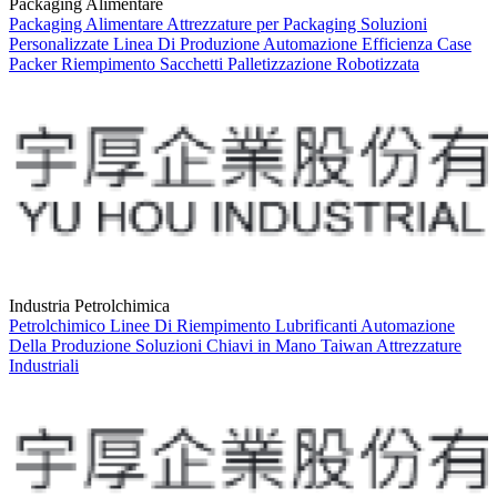
Packaging Alimentare
Packaging Alimentare
Attrezzature per Packaging
Soluzioni
Personalizzate
Linea Di Produzione
Automazione
Efficienza
Case
Packer
Riempimento Sacchetti
Palletizzazione Robotizzata
Industria Petrolchimica
Petrolchimico
Linee Di Riempimento
Lubrificanti
Automazione
Della Produzione
Soluzioni Chiavi in Mano
Taiwan
Attrezzature
Industriali