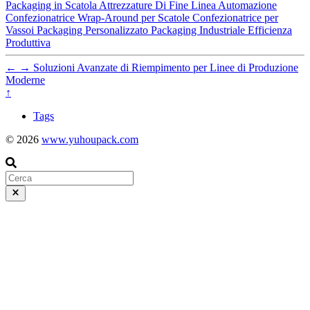
Packaging in Scatola
Attrezzature Di Fine Linea
Automazione
Confezionatrice Wrap-Around per Scatole
Confezionatrice per
Vassoi
Packaging Personalizzato
Packaging Industriale
Efficienza
Produttiva
←
→
Soluzioni Avanzate di Riempimento per Linee di Produzione
Moderne
↑
Tags
© 2026
www.yuhoupack.com