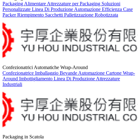
Packaging Alimentare
Attrezzature per Packaging
Soluzioni
Personalizzate
Linea Di Produzione
Automazione
Efficienza
Case
Packer
Riempimento Sacchetti
Palletizzazione Robotizzata
Confezionatrici Automatiche Wrap-Around
Confezionatrice
Imballaggio Bevande
Automazione
Cartone Wrap-
Around
Imbottigliamento
Linea Di Produzione
Attrezzature
Industriali
Packaging in Scatola