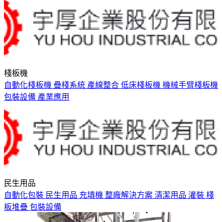
棧板機
自動化棧板機
疊棧系統
產線整合
低床棧板機
機械手臂棧板機
包裝設備
產業應用
民生用品
自動化包裝
民生用品
充填機
整廠解決方案
清潔用品
灌裝
棧
板堆疊
包裝設備