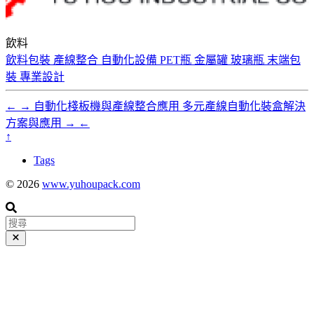
飲料
飲料包裝
產線整合
自動化設備
PET瓶
金屬罐
玻璃瓶
末端包
裝
專業設計
←
→
自動化棧板機與產線整合應用
多元產線自動化裝盒解決
方案與應用
→
←
↑
Tags
© 2026
www.yuhoupack.com