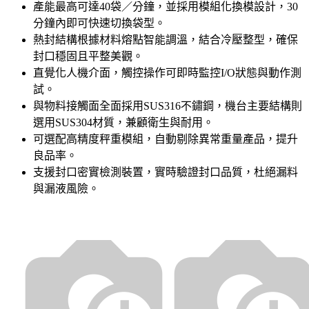
產能最高可達40袋／分鐘，並採用模組化換模設計，30
分鐘內即可快速切換袋型。
熱封結構根據材料熔點智能調溫，結合冷壓整型，確保
封口穩固且平整美觀。
直覺化人機介面，觸控操作可即時監控I/O狀態與動作測
試。
與物料接觸面全面採用SUS316不鏽鋼，機台主要結構則
選用SUS304材質，兼顧衛生與耐用。
可選配高精度秤重模組，自動剔除異常重量產品，提升
良品率。
支援封口密實檢測裝置，實時驗證封口品質，杜絕漏料
與漏液風險。