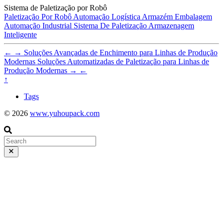
Sistema de Paletização por Robô
Paletização Por Robô
Automação
Logística
Armazém
Embalagem
Automação Industrial
Sistema De Paletização
Armazenagem
Inteligente
←
→
Soluções Avançadas de Enchimento para Linhas de Produção
Modernas
Soluções Automatizadas de Paletização para Linhas de
Produção Modernas
→
←
↑
Tags
© 2026
www.yuhoupack.com