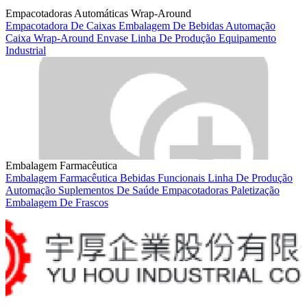
Empacotadoras Automáticas Wrap-Around
Empacotadora De Caixas
Embalagem De Bebidas
Automação
Caixa Wrap-Around
Envase
Linha De Produção
Equipamento
Industrial
Embalagem Farmacêutica
Embalagem Farmacêutica
Bebidas Funcionais
Linha De Produção
Automação
Suplementos De Saúde
Empacotadoras
Paletização
Embalagem De Frascos