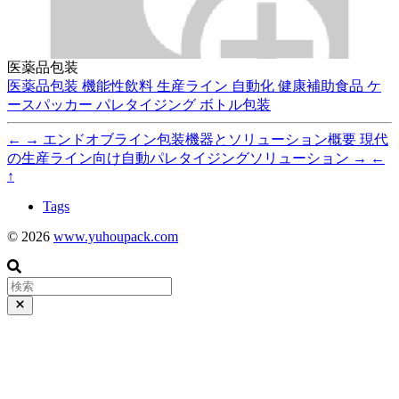
医薬品包装
医薬品包装
機能性飲料
生産ライン
自動化
健康補助食品
ケ
ースパッカー
パレタイジング
ボトル包装
←
→
エンドオブライン包装機器とソリューション概要
現代
の生産ライン向け自動パレタイジングソリューション
→
←
↑
Tags
© 2026
www.yuhoupack.com