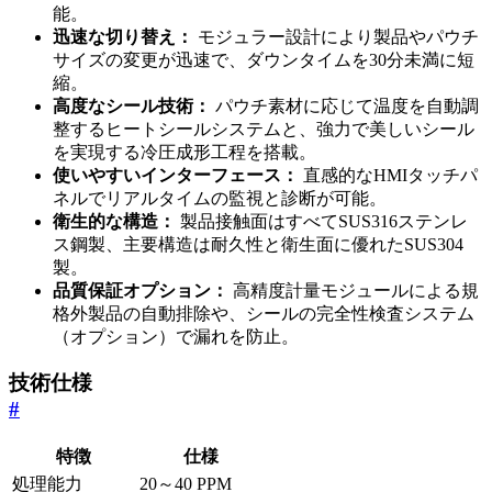
能。
迅速な切り替え：
モジュラー設計により製品やパウチ
サイズの変更が迅速で、ダウンタイムを30分未満に短
縮。
高度なシール技術：
パウチ素材に応じて温度を自動調
整するヒートシールシステムと、強力で美しいシール
を実現する冷圧成形工程を搭載。
使いやすいインターフェース：
直感的なHMIタッチパ
ネルでリアルタイムの監視と診断が可能。
衛生的な構造：
製品接触面はすべてSUS316ステンレ
ス鋼製、主要構造は耐久性と衛生面に優れたSUS304
製。
品質保証オプション：
高精度計量モジュールによる規
格外製品の自動排除や、シールの完全性検査システム
（オプション）で漏れを防止。
技術仕様
#
特徴
仕様
処理能力
20～40 PPM