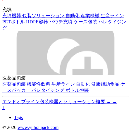
充填
充填機器
包装ソリューション
自動化
産業機械
生産ライン
PETボトル
HDPE容器
パウチ充填
ケース包装
パレタイジン
グ
医薬品包装
医薬品包装
機能性飲料
生産ライン
自動化
健康補助食品
ケ
ースパッカー
パレタイジング
ボトル包装
エンドオブライン包装機器とソリューション概要
→
←
↑
Tags
© 2026
www.yuhoupack.com