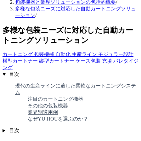
包装機器と業界ソリューションの包括的概要
/
多様な包装ニーズに対応した自動カートニングソリュ
ーション
/
多様な包装ニーズに対応した自動カー
トニングソリューション
カートニング
包装機械
自動化
生産ライン
モジュラー設計
横型カートナー
縦型カートナー
ケース包装
充填
パレタイジ
ング
目次
現代の生産ラインに適した柔軟なカートニングシステ
ム
注目のカートニング機器
その他の包装機器
業界別適用例
なぜYU HOUを選ぶのか？
目次