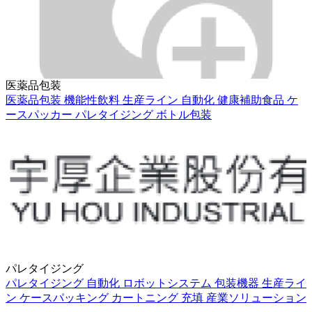
医薬品包装
医薬品包装
機能性飲料
生産ライン
自動化
健康補助食品
ケ
ースパッカー
パレタイジング
ボトル包装
パレタイジング
パレタイジング
自動化
ロボットシステム
包装機器
生産ライ
ン
ケースパッキング
カートニング
充填
産業ソリューション