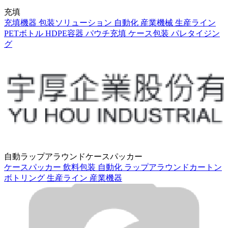
充填
充填機器
包装ソリューション
自動化
産業機械
生産ライン
PETボトル
HDPE容器
パウチ充填
ケース包装
パレタイジン
グ
自動ラップアラウンドケースパッカー
ケースパッカー
飲料包装
自動化
ラップアラウンドカートン
ボトリング
生産ライン
産業機器