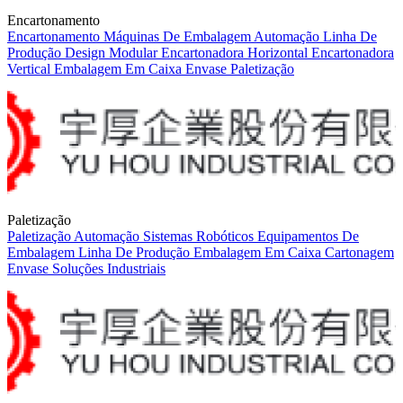
Encartonamento
Encartonamento
Máquinas De Embalagem
Automação
Linha De
Produção
Design Modular
Encartonadora Horizontal
Encartonadora
Vertical
Embalagem Em Caixa
Envase
Paletização
Paletização
Paletização
Automação
Sistemas Robóticos
Equipamentos De
Embalagem
Linha De Produção
Embalagem Em Caixa
Cartonagem
Envase
Soluções Industriais