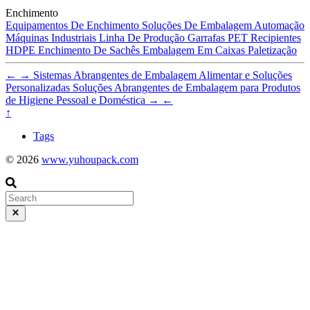
Enchimento
Equipamentos De Enchimento
Soluções De Embalagem
Automação
Máquinas Industriais
Linha De Produção
Garrafas PET
Recipientes
HDPE
Enchimento De Sachês
Embalagem Em Caixas
Paletização
←
→
Sistemas Abrangentes de Embalagem Alimentar e Soluções
Personalizadas
Soluções Abrangentes de Embalagem para Produtos
de Higiene Pessoal e Doméstica
→
←
↑
Tags
© 2026
www.yuhoupack.com