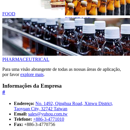
FOOD
BEVERAGE
PHARMACEUTRICAL
Para uma visão abrangente de todas as nossas áreas de aplicação,
por favor
explore mais
.
Informações da Empresa
#
Endereço:
No. 1492, Qinghua Road, Xinwu District,
Taoyuan City, 32742 Taiwan
Email:
sales@yuhou.com.tw
Telefone:
+886-3-4771010
Fax:
+886-3-4770756