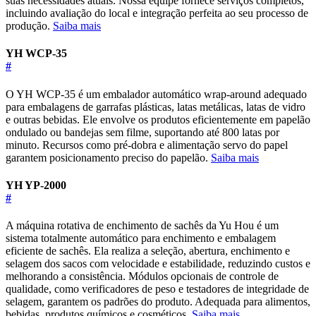
suas necessidades atuais. Nossa equipe fornece serviços completos,
incluindo avaliação do local e integração perfeita ao seu processo de
produção.
Saiba mais
YH WCP-35
#
O YH WCP-35 é um embalador automático wrap-around adequado
para embalagens de garrafas plásticas, latas metálicas, latas de vidro
e outras bebidas. Ele envolve os produtos eficientemente em papelão
ondulado ou bandejas sem filme, suportando até 800 latas por
minuto. Recursos como pré-dobra e alimentação servo do papel
garantem posicionamento preciso do papelão.
Saiba mais
YH YP-2000
#
A máquina rotativa de enchimento de sachês da Yu Hou é um
sistema totalmente automático para enchimento e embalagem
eficiente de sachês. Ela realiza a seleção, abertura, enchimento e
selagem dos sacos com velocidade e estabilidade, reduzindo custos e
melhorando a consistência. Módulos opcionais de controle de
qualidade, como verificadores de peso e testadores de integridade de
selagem, garantem os padrões do produto. Adequada para alimentos,
bebidas, produtos químicos e cosméticos.
Saiba mais