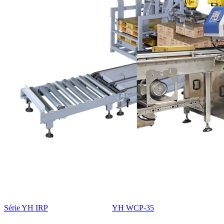
Série YH IRP
YH WCP-35