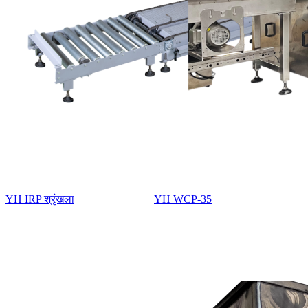
YH IRP श्रृंखला
YH WCP-35