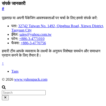
संपर्क जानकारी
#
पूछताछ या अपनी पैकेजिंग आवश्यकताओं पर चर्चा के लिए हमसे संपर्क करें:
पता:
32742 Taiwan No. 1492, Qinghua Road, Xinwu District,
Taoyuan City
ईमेल:
sales@yuhou.com.tw
फोन:
+886-3-4771010
फैक्स:
+886-3-4770756
हमारी टीम आपके व्यवसाय के लक्ष्यों के अनुरूप विशेषज्ञ समर्थन और समाधान
प्रदान करने के लिए तैयार है।
↑
Tags
© 2026
www.yuhoupack.com