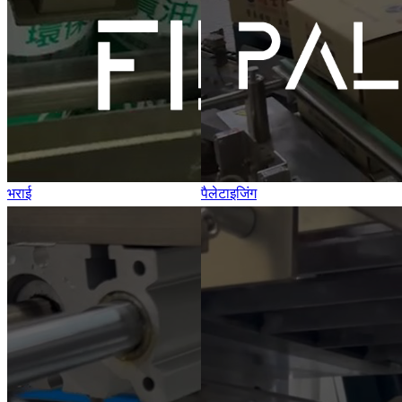
भराई
पैलेटाइजिंग