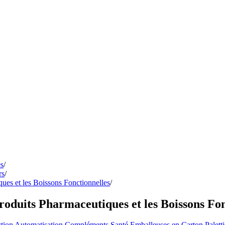
es
/
rs
/
ues et les Boissons Fonctionnelles
/
roduits Pharmaceutiques et les Boissons Fon
ction
Automatisation
Compléments Santé
Emballeuses en Carton
Palett