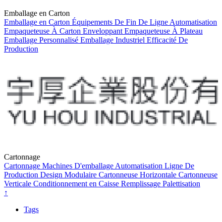
Emballage en Carton
Emballage en Carton
Équipements De Fin De Ligne
Automatisation
Empaqueteuse À Carton Enveloppant
Empaqueteuse À Plateau
Emballage Personnalisé
Emballage Industriel
Efficacité De
Production
Cartonnage
Cartonnage
Machines D'emballage
Automatisation
Ligne De
Production
Design Modulaire
Cartonneuse Horizontale
Cartonneuse
Verticale
Conditionnement en Caisse
Remplissage
Palettisation
↑
Tags