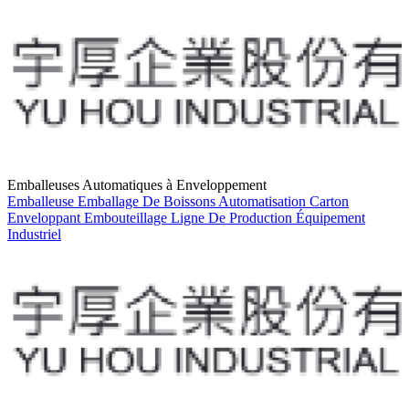
Emballeuses Automatiques à Enveloppement
Emballeuse
Emballage De Boissons
Automatisation
Carton
Enveloppant
Embouteillage
Ligne De Production
Équipement
Industriel