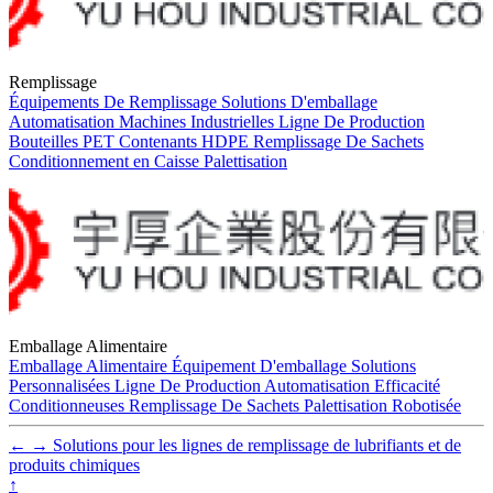
Remplissage
Équipements De Remplissage
Solutions D'emballage
Automatisation
Machines Industrielles
Ligne De Production
Bouteilles PET
Contenants HDPE
Remplissage De Sachets
Conditionnement en Caisse
Palettisation
Emballage Alimentaire
Emballage Alimentaire
Équipement D'emballage
Solutions
Personnalisées
Ligne De Production
Automatisation
Efficacité
Conditionneuses
Remplissage De Sachets
Palettisation Robotisée
←
→
Solutions pour les lignes de remplissage de lubrifiants et de
produits chimiques
↑