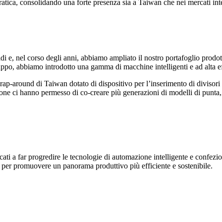
atica, consolidando una forte presenza sia a Taiwan che nei mercati int
uidi e, nel corso degli anni, abbiamo ampliato il nostro portafoglio prodo
iluppo, abbiamo introdotto una gamma di macchine intelligenti e ad alta 
ap-around di Taiwan dotato di dispositivo per l’inserimento di divisori i
ne ci hanno permesso di co-creare più generazioni di modelli di punt
i a far progredire le tecnologie di automazione intelligente e confezio
ti per promuovere un panorama produttivo più efficiente e sostenibile.