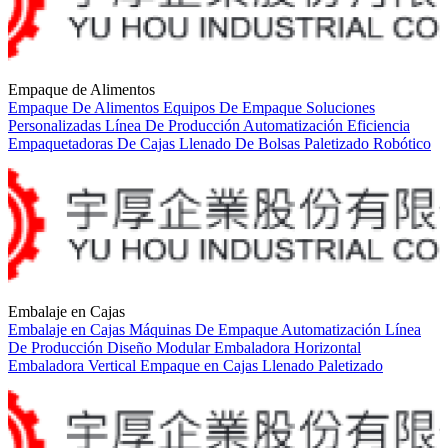
Empaque de Alimentos
Empaque De Alimentos
Equipos De Empaque
Soluciones
Personalizadas
Línea De Producción
Automatización
Eficiencia
Empaquetadoras De Cajas
Llenado De Bolsas
Paletizado Robótico
Embalaje en Cajas
Embalaje en Cajas
Máquinas De Empaque
Automatización
Línea
De Producción
Diseño Modular
Embaladora Horizontal
Embaladora Vertical
Empaque en Cajas
Llenado
Paletizado