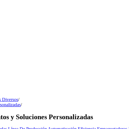
s Diversos
/
sonalizadas
/
tos y Soluciones Personalizadas
zadas
Línea De Producción
Automatización
Eficiencia
Empaquetadoras